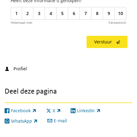
Heeft deze informatie u geholpen?
1
2
3
4
5
6
7
8
9
10
Helemaal niet
Fantastisch
Verstuur
Profiel
Deel deze pagina
Facebook
X
LinkedIn
(externe link)
(externe link)
(externe link)
E-mail
WhatsApp
(externe link)