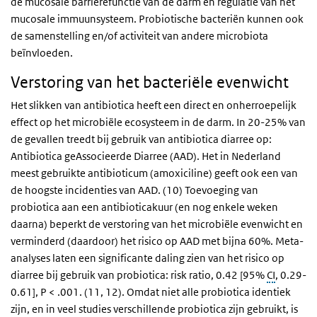
de mucosale barrièrefunctie van de darm en regulatie van het
mucosale immuunsysteem. Probiotische bacteriën kunnen ook
de samenstelling en/of activiteit van andere microbiota
beïnvloeden.
Verstoring van het bacteriële evenwicht
Het slikken van antibiotica heeft een direct en onherroepelijk
effect op het microbiële ecosysteem in de darm. In 20-25% van
de gevallen treedt bij gebruik van antibiotica diarree op:
Antibiotica geAssocieerde Diarree (AAD). Het in Nederland
meest gebruikte antibioticum (amoxiciline) geeft ook een van
de hoogste incidenties van AAD. (10) Toevoeging van
probiotica aan een antibioticakuur (en nog enkele weken
daarna) beperkt de verstoring van het microbiële evenwicht en
verminderd (daardoor) het risico op AAD met bijna 60%. Meta-
analyses laten een significante daling zien van het risico op
diarree bij gebruik van probiotica: risk ratio, 0.42 [95%
CI
, 0.29-
0.61], P < .001. (11, 12). Omdat niet alle probiotica identiek
zijn, en in veel studies verschillende probiotica zijn gebruikt, is