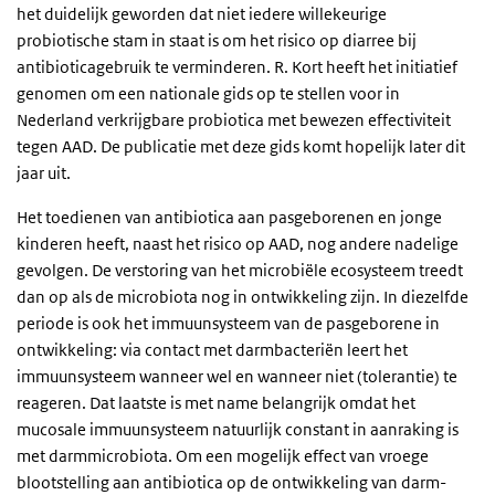
het duidelijk geworden dat niet iedere willekeurige
probiotische stam in staat is om het risico op diarree bij
antibioticagebruik te verminderen. R. Kort heeft het initiatief
genomen om een nationale gids op te stellen voor in
Nederland verkrijgbare probiotica met bewezen effectiviteit
tegen AAD. De publicatie met deze gids komt hopelijk later dit
jaar uit.
Het toedienen van antibiotica aan pasgeborenen en jonge
kinderen heeft, naast het risico op AAD, nog andere nadelige
gevolgen. De verstoring van het microbiële ecosysteem treedt
dan op als de microbiota nog in ontwikkeling zijn. In diezelfde
periode is ook het immuunsysteem van de pasgeborene in
ontwikkeling: via contact met darmbacteriën leert het
immuunsysteem wanneer wel en wanneer niet (tolerantie) te
reageren. Dat laatste is met name belangrijk omdat het
mucosale immuunsysteem natuurlijk constant in aanraking is
met darmmicrobiota. Om een mogelijk effect van vroege
blootstelling aan antibiotica op de ontwikkeling van darm-