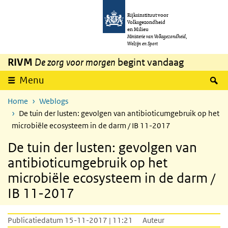
Overslaan en naar de inhoud gaan
Direct naar de hoofdnavigatie
Rijksinstituut voor
Volksgezondheid
en Milieu
Ministerie van Volksgezondheid,
Welzijn en Sport
RIVM
De zorg voor morgen
begint vandaag
Z
Menu
Home
Weblogs
De tuin der lusten: gevolgen van antibioticumgebruik op het
microbiële ecosysteem in de darm / IB 11-2017
De tuin der lusten: gevolgen van
antibioticumgebruik op het
microbiële ecosysteem in de darm /
IB 11-2017
Publicatiedatum 15-11-2017 | 11:21
Auteur