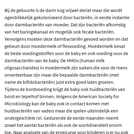
Bij de geboorte is de darm nog vrijwel steriel maar die wordt
ogenblikkelijk gekoloniseerd door bacteriën, in eerste instantie
door darmbacteriën van moeder. Dat zijn bacteriën afkomstig
van het baringskanaal en mogelijk ook fecale bacteriën.
Vervolgens moeten deze darmbacteriën gevoed worden en dat
gebeurt door moedermelk of flesvoeding. Moedermelk bevat
de beste voedingsstoffen voor de baby en ook voeding voor de
darmbacteriën van de baby. De HMOs (human milk
oligosaccharides) in moedermelk zijn suikers die voor de mens
onverteerbaar zijn maar die bepaalde darmbacteriën (met
name de bifidobacteriën) juist extra goed laten groeien.
Tijdens de borstvoeding krijgt de baby ook huidbacteriën van
borst en tepelhof binnen. Volgens de American Society for
Microbiology kan de baby ook in contact komen met
huidbacteriën van vaders maar die spelen uiteindelijk een
ondergeschikte rol. Gedurende de eerste maanden neemt
zowel het aantal bacteriën als ook de soortdiversiteit enorm
toe. Naar analogie van de groeicurve voor kinderen is er nu ook