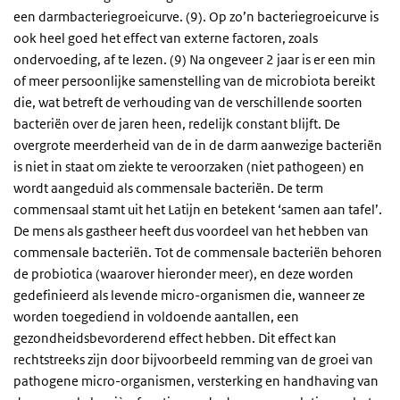
een darmbacteriegroeicurve. (9). Op zo’n bacteriegroeicurve is
ook heel goed het effect van externe factoren, zoals
ondervoeding, af te lezen. (9) Na ongeveer 2 jaar is er een min
of meer persoonlijke samenstelling van de microbiota bereikt
die, wat betreft de verhouding van de verschillende soorten
bacteriën over de jaren heen, redelijk constant blijft. De
overgrote meerderheid van de in de darm aanwezige bacteriën
is niet in staat om ziekte te veroorzaken (niet pathogeen) en
wordt aangeduid als commensale bacteriën. De term
commensaal stamt uit het Latijn en betekent ‘samen aan tafel’.
De mens als gastheer heeft dus voordeel van het hebben van
commensale bacteriën. Tot de commensale bacteriën behoren
de probiotica (waarover hieronder meer), en deze worden
gedefinieerd als levende micro-organismen die, wanneer ze
worden toegediend in voldoende aantallen, een
gezondheidsbevorderend effect hebben. Dit effect kan
rechtstreeks zijn door bijvoorbeeld remming van de groei van
pathogene micro-organismen, versterking en handhaving van