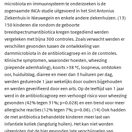
microbiota en immuunsysteem te onderzoeken is de
zogenaamde INCA-studie uitgevoerd in het Sint Antonius
Ziekenhuis in Nieuwegein en enkele andere ziekenhuizen. (13)
150 kinderen die rondom de geboorte
breedspectrumantibiotica kregen toegediend werden
vergeleken met bijna 300 controles. Zoals verwacht werden er
verschillen gevonden tussen de ontwikkeling van
darmmicrobiota in de antibioticagroep en in de controles.
Klinische symptomen, waaronder hoesten, wheezing
(piepende ademhaling), koorts >38 °C, loopneus, ontstoken
oor, huiduitslag, diarree en meer dan 3 huiluren per dag,
werden gedurende 1 jaar wekelijks door ouders bijgehouden
en werden geverifieerd door een arts. Op de leeftijd van 1 jaar
werd in de antibioticagroep een verhoogd risico voor wheezing
gevonden (42% tegen 31%; p=0.028) en een trend voor meer
allergische reacties (12% tegen 7%; p=0.06). (14) Ook hadden
de met antibiotica behandelde kinderen meer last van
infantiele koliek (langdurig huilen). Het kan niet worden
uitgesloten dat de hier gevonden late verschijnselen van