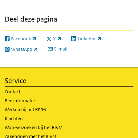
Deel deze pagina
Facebook
X
LinkedIn
(externe link)
(externe link)
(externe link)
E-mail
WhatsApp
(externe link)
Service
Contact
Persinformatie
Werken bij het RIVM
Klachten
Woo-verzoeken bij het RIVM
Zakendoen met het RIVM