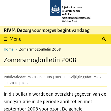
Overslaan en naar de inhoud gaan
Direct naar de hoofdnavigatie
Rijksinstituut voor
Volksgezondheid
en Milieu
Ministerie van Volksgezondheid,
Welzijn en Sport
RIVM
De zorg voor morgen
begint vandaag
Z
Menu
Home
Zomersmogbulletin 2008
Zomersmogbulletin 2008
Publicatiedatum 20-05-2009 | 00:00
Wijzigingsdatum 02-
11-2018 | 18:21
In dit bulletin wordt een overzicht gegeven van de
smogsituatie in de periode april tot en met
september 2008 voor ozon. De gehele