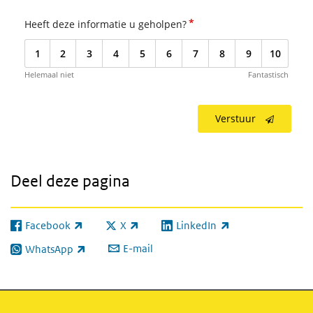
*
Heeft deze informatie u geholpen?
1
2
3
4
5
6
7
8
9
10
Helemaal niet
Fantastisch
Verstuur
Deel deze pagina
Facebook
X
LinkedIn
(externe link)
(externe link)
(externe link)
E-mail
WhatsApp
(externe link)