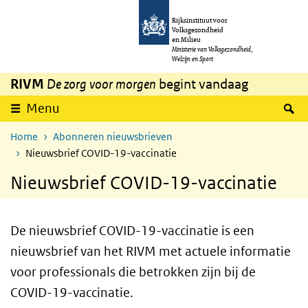
Overslaan en naar de inhoud gaan
Direct naar de hoofdnavigatie
Rijksinstituut voor
Volksgezondheid
en Milieu
Ministerie van Volksgezondheid,
Welzijn en Sport
RIVM
De zorg voor morgen
begint vandaag
Z
Menu
Home
Abonneren nieuwsbrieven
Nieuwsbrief COVID-19-vaccinatie
Nieuwsbrief COVID-19-vaccinatie
De nieuwsbrief COVID-19-vaccinatie is een
nieuwsbrief van het RIVM met actuele informatie
voor professionals die betrokken zijn bij de
COVID-19-vaccinatie.