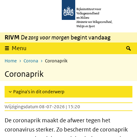
Overslaan en naar de inhoud gaan
Direct naar de hoofdnavigatie
Rijksinstituut voor
Volksgezondheid
en Milieu
Ministerie van Volksgezondheid,
Welzijn en Sport
RIVM
De zorg voor morgen
begint vandaag
Z
Menu
Home
Corona
Coronaprik
Coronaprik
Pagina's in dit onderwerp
Wijzigingsdatum 08-07-2026 | 15:20
De coronaprik maakt de afweer tegen het
coronavirus sterker. Zo beschermt de coronaprik