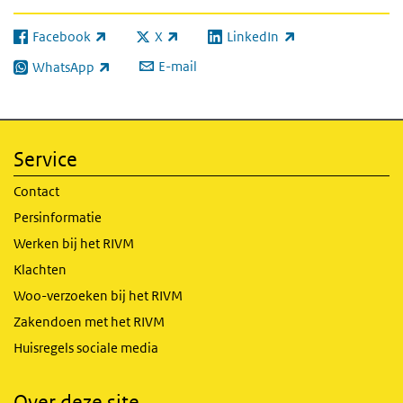
Facebook
X
LinkedIn
(externe link)
(externe link)
(externe link)
E-mail
WhatsApp
(externe link)
Service
Contact
Persinformatie
Werken bij het RIVM
Klachten
Woo-verzoeken bij het RIVM
Zakendoen met het RIVM
Huisregels sociale media
Over deze site