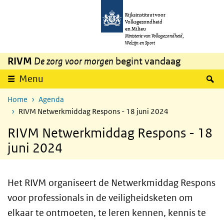
Overslaan en naar de inhoud gaan
Direct naar de hoofdnavigatie
Rijksinstituut voor
Volksgezondheid
en Milieu
Ministerie van Volksgezondheid,
Welzijn en Sport
RIVM
De zorg voor morgen
begint vandaag
Z
Menu
Home
Agenda
RIVM Netwerkmiddag Respons - 18 juni 2024
RIVM Netwerkmiddag Respons - 18
juni 2024
Het RIVM organiseert de Netwerkmiddag Respons
voor professionals in de veiligheidsketen om
elkaar te ontmoeten, te leren kennen, kennis te