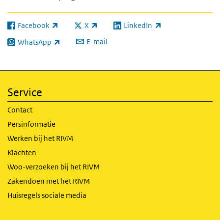
Facebook
X
LinkedIn
(externe link)
(externe link)
(externe link)
E-mail
WhatsApp
(externe link)
Service
Contact
Persinformatie
Werken bij het RIVM
Klachten
Woo-verzoeken bij het RIVM
Zakendoen met het RIVM
Huisregels sociale media