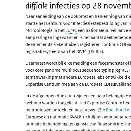
difficile
infecties op 28 novem
Naar aanleiding van de opkomst en herkenning van nie
startte het Centrum voor Infectieziektebestrijding va
Microbiologie in het
LUMC
een nationale surveillance 
aanpassingen ingevoerd en is het aantal deelnemende 
deelnemende ziekenhuizen registreren continue CDI va
registratiesysteem van het RIVM (OSIRIS).
Daarnaast wordt bij elke melding een fecesmonster of
voor
core genome multilocus sequence typing (cgMLST
samenwerking met andere Europese labs ontwikkeld e
Expertise Centrum mee aan de Europese CDI surveillan
In de afgelopen drie jaren zijn er een paar belangri
webinar worden toegelicht. Het Expertise Centrum hee
metronidazol ontdekt en beschreven (Zie
Boekhoud et 
Europese en nationale SWAB-richtlijnen voor behandel
primaire behandeling ten gunste van fidaxomicine. Inmi
belangrijk fidaxomcine gevoeligheidsbepalingen in de