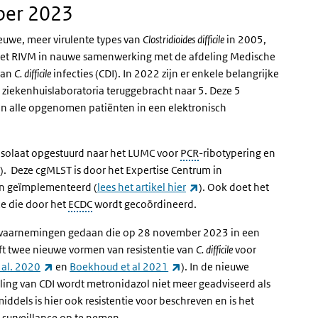
ber 2023
uwe, meer virulente types van
Clostridioides
difficile
in 2005,
n het RIVM in nauwe samenwerking met de afdeling Medische
van
C. difficile
infecties (CDI). In 2022 zijn er enkele belangrijke
ziekenhuislaboratoria teruggebracht naar 5. Deze 5
n alle opgenomen patiënten in een elektronisch
 isolaat opgestuurd naar het LUMC voor
PCR
-ribotypering en
)
. Deze cgMLST is door het Expertise Centrum in
(externe link)
n geïmplementeerd (
lees het artikel hier
). Ook doet het
ce die door het
ECDC
wordt gecoördineerd.
jke waarnemingen gedaan die op 28 november 2023 in een
ft twee nieuwe vormen van resistentie van
C. difficile
voor
(externe link)
(externe link)
al. 2020
en
Boekhoud et al 2021
). In de nieuwe
ing van CDI wordt metronidazol niet meer geadviseerd als
ddels is hier ook resistentie voor beschreven en is het
 surveillance op te nemen.