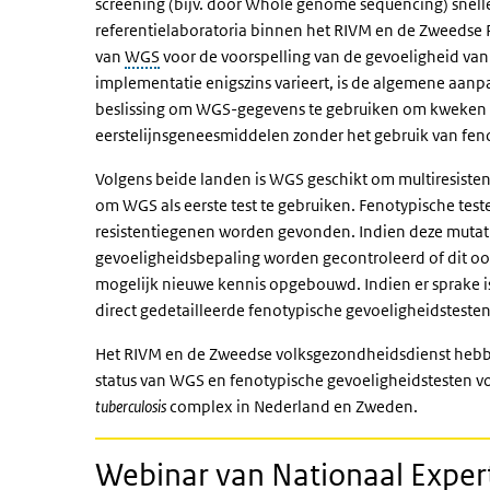
screening (bijv. door Whole genome sequencing) snell
referentielaboratoria binnen het RIVM en de Zweedse 
van
WGS
voor de voorspelling van de gevoeligheid va
implementatie enigszins varieert, is de algemene aanpa
beslissing om WGS-gegevens te gebruiken om kweken te 
eerstelijnsgeneesmiddelen zonder het gebruik van fen
Volgens beide landen is WGS geschikt om multiresistent
om WGS als eerste test te gebruiken. Fenotypische test
resistentiegenen worden gevonden. Indien deze mutat
gevoeligheidsbepaling worden gecontroleerd of dit oo
mogelijk nieuwe kennis opgebouwd. Indien er sprake is
direct gedetailleerde fenotypische gevoeligheidstesten 
Het RIVM en de Zweedse volksgezondheidsdienst heb
status van WGS en fenotypische gevoeligheidstesten v
tuberculosis
complex in Nederland en Zweden.
Webinar van Nationaal Exper