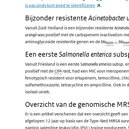
(externe link)
is pas sinds kort goed te identificeren
.
Bijzonder resistente
Acinetobacter u
Vanuit Zuid-Holland is een bijzonder resistente
Acinetoba
ursingii
was positief met de carbapenem inactivation m
aminoglycoside resistentie genen en de
bla
,
bla
NDM
-1
IMP
Een eerste
subsp
Salmonella enterica
Vanuit Friesland is een eerste
Salmonella enterica
subsp. e
positief met de
CIM
-test, had een MIC voor meropenem
fenotypisch resistent voor ertapenem, temocilline, chl
sulfamethoxazole, tetracycline en ampicilline. Ook in
isolaat uniek.
Overzicht van de genomische MRS
Er is een artikel verschenen dat een overzicht geeft 
afgelopen 12 jaar op basis van de Type-Ned MRSA surve
panton valentine leukocidin (PVL) toxine produceren