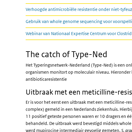
Verhoogde antimicrobiële resistentie onder niet-tyfeuze
Gebruik van whole genome sequencing voor voorspelli
Webinar van Nationaal Expertise Centrum voor Clostrid
The catch of Type-Ned
Het Typeringsnetwerk-Nederland (Type-Ned) is een on
organismen monitort op moleculair niveau. Hieronder 
antibioticaresistentie
Uitbraak met een meticilline-resi
Er is voor het eerst een uitbraak met een meticilline-re
complex) gemeld in een Nederlands ziekenhuis. Hierb
11 positief geteste personen waren er 10 dragers en éé
behandeld. De uitbraak werd bevestigd middels whol
werd
mupirocine intermediair gevoelig gemeten.
S. arg