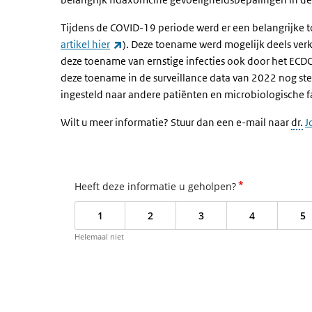
Tijdens de COVID-19 periode werd er een belangrijke 
(externe link)
artikel hier
). Deze toename
werd mogelijk deels ver
deze toename van ernstige infecties ook door het ECD
deze toename in de surveillance data van 2022 nog s
ingesteld naar andere patiënten en microbiologische 
Wilt u meer informatie? Stuur dan een e-mail naar
dr.
J
*
Heeft deze informatie u geholpen?
1
2
3
4
5
Helemaal niet