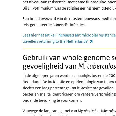
het niveau van resistentie (met name fluoroquinolonen,
Bij
S.
Typhimurium was de stijging gering (gemiddeld 3%
Een breed overzicht van de resistentieniveaus biedt i
reis-gerelateerde
Salmonella
-infecties.
Lees hier het artikel ‘Increased antimicrobial resista
(externe link)
travellers returning to the Netherlands’
Gebruik van whole genome se
gevoeligheid van
M. tuberculos
In de afgelopen jaren werden er jaarlijks tussen de 6
Nederland. De incidentie en epidemiologie van tubercu
slechts een laag percentage (multi)resistente gevallen. 
bacteriën snel te identificeren om verdere verspreidin
onder de bevolking te voorkomen.
Vanwege de langzame groei van
Mycobacterium tuberculos