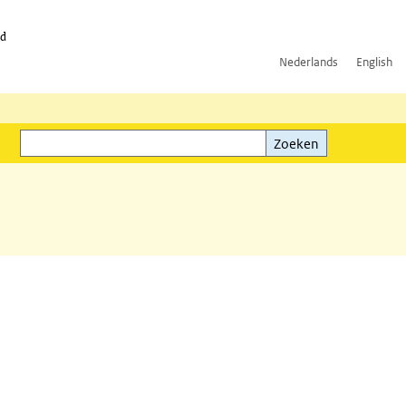
id
Nederlands
English
Zoeken
ink)
Zoeken