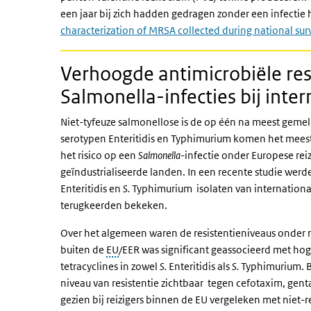
een jaar bij zich hadden gedragen zonder een infecti
characterization of MRSA collected during national su
Verhoogde antimicrobiële res
Salmonella-infecties bij inter
Niet-tyfeuze salmonellose is de op één na meest geme
serotypen Enteritidis en Typhimurium komen het meest v
het risico op een
Salmonella
-infectie onder Europese reiz
geïndustrialiseerde landen. In een recente studie werde
Enteritidis en
S.
Typhimurium isolaten van international
terugkeerden bekeken.
Over het algemeen waren de resistentieniveaus onder r
buiten de
EU
/EER was significant geassocieerd met hog
tetracyclines in zowel
S.
Enteritidis als
S.
Typhimurium. B
niveau van resistentie zichtbaar tegen cefotaxim, gen
gezien bij reizigers binnen de EU vergeleken met niet-r