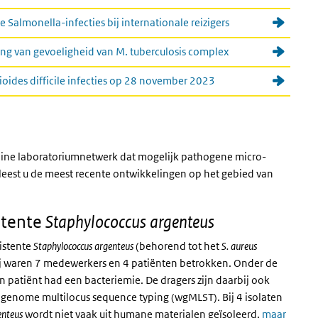
 Salmonella-infecties bij internationale reizigers
ng van gevoeligheid van M. tuberculosis complex
ioides difficile infecties op 28 november 2023
line laboratoriumnetwerk dat mogelijk pathogene micro-
leest u de meest recente ontwikkelingen op het gebied van
stente
Staphylococcus argenteus
sistente
Staphylococcus argenteus
(behorend tot het
S. aureus
ij waren 7 medewerkers en 4 patiënten betrokken. Onder de
n patiënt had een bacteriemie. De dragers zijn daarbij ook
e genome multilocus sequence typing
(wgMLST)
.
Bij 4 isolaten
enteus
wordt niet vaak uit humane materialen geïsoleerd,
maar