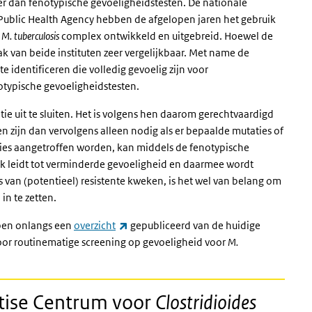
er dan fenotypische gevoeligheidstesten. De nationale
Public Health Agency hebben de afgelopen jaren het gebruik
n
M. tuberculosis
complex ontwikkeld en uitgebreid. Hoewel de
k van beide instituten zeer vergelijkbaar. Met name de
identificeren die volledig gevoelig zijn voor
otypische gevoeligheidstesten.
ie uit te sluiten. Het is volgens hen daarom gerechtvaardigd
en zijn dan vervolgens alleen nodig als er bepaalde mutaties of
ies aangetroffen worden, kan middels de fenotypische
k leidt tot verminderde gevoeligheid en daarmee wordt
 van (potentieel) resistente kweken, is het wel van belang om
in te zetten.
(externe link)
ben onlangs een
overzicht
gepubliceerd van de huidige
oor routinematige screening op gevoeligheid voor
M.
tise Centrum voor
Clostridioides