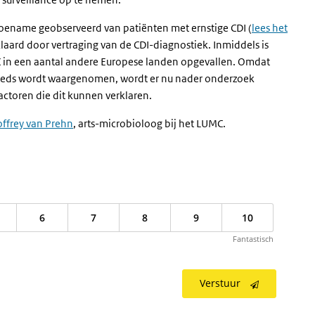
toename geobserveerd van patiënten met ernstige CDI (
lees het
klaard door
vertraging van de CDI-diagnostiek. Inmiddels is
C in een aantal andere Europese landen opgevallen. Omdat
teeds wordt waargenomen, wordt er nu nader onderzoek
factoren die dit kunnen verklaren.
offrey van Prehn
, arts-microbioloog bij het LUMC.
6
7
8
9
10
Fantastisch
Verstuur