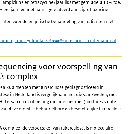
 ampiciline en tetracycline) jaarlijks met gemiddeld 13% toe.
 per jaar) en met name gerelateerd aan ciprofloxacine.
nzichten voor de empirische behandeling van patiënten met
nce among non-typhoidal
Salmonella
infections in international
quencing voor voorspelling van
is
complex
00 en 800 mensen met tuberculose gediagnosticeerd in
lose in Nederland is vergelijkbaar met die van Zweden, met
Het is van cruciaal belang om infecties met (multi)resistente
g van deze moeilijk behandelbare en besmettelijke tuberculose
is
complex, de veroorzaker van tuberculose, is moleculaire