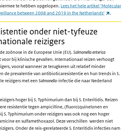
e hiermee te hebben opgelopen.
Lees het hele artikel ‘Molecular
(externe lin
rveillance between 2008 and 2019 in the Netherlands‘
.
istentie onder niet-tyfeuze
nationale reizigers
lde zoönose in de Europese Unie (EU).
Salmonella enterica
oor bij klinische gevallen. Internationaal reizen verhoogt
igers, vooral wanneer ze terugkeren uit relatief minder
n de prevalentie van antibioticaresistentie en hun trends in
S
.
e reizigers met een
Salmonella-
infectie die naar Nederland
eizigers hoger bij
S.
Typhimurium dan bij
S.
Enteritidis. Reizen
ere resistentie tegen ampicilline, (fluoro)quinelonen en
ij
S.
Typhimurium onder reizigers was ook nog een hoger
tamicine en sulfamethoxazol. Deze verschillen werden niet
eizigers. Onder de reis-gerelateerde
S.
Enteritidis infecties nam