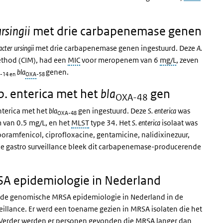
met drie carbapenemase genen
rsingii
cter ursingii
met drie carbapenemase genen ingestuurd. Deze
A.
ethod (CIM), had een
MIC
voor meropenem van 6
mg/L
, zeven
bla
genen.
-14 en
OXA
-58
. enterica met het
gen
bla
OXA-48
nterica met het
bla
gen ingestuurd. Deze
S. enterica
was
OXA-48
 van 0.5 mg/L, en het
MLST
type 34. Het
S. enterica
isolaat was
ooramfenicol, ciprofloxacine, gentamicine, nalidixinezuur,
 de gastro surveillance bleek dit carbapenemase-producerende
A epidemiologie in Nederland
van de genomische MRSA epidemiologie in Nederland in de
illance. Er werd een toename gezien in MRSA isolaten die het
. Verder werden er personen gevonden die MRSA langer dan