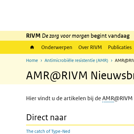
Overslaan en naar de inhoud gaan
Direct naar de hoofdnavigatie
RIVM
De zorg voor morgen
begint vandaag
Onderwerpen
Over RIVM
Publicaties
Home
Antimicrobiële resistentie (AMR)
AMR@RIVM 
AMR@RIVM Nieuwsbrief
Hier vindt u de artikelen bij de
AMR
@RIVM n
Direct naar
The catch of Type-Ned