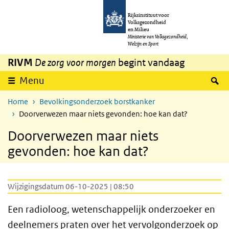
Overslaan en naar de inhoud gaan
Direct naar de hoofdnavigatie
Rijksinstituut voor
Volksgezondheid
en Milieu
Ministerie van Volksgezondheid,
Welzijn en Sport
RIVM
De zorg voor morgen
begint vandaag
Z
Menu
Home
Bevolkingsonderzoek borstkanker
Doorverwezen maar niets gevonden: hoe kan dat?
Doorverwezen maar niets
gevonden: hoe kan dat?
Wijzigingsdatum 06-10-2025 | 08:50
Een radioloog, wetenschappelijk onderzoeker en
deelnemers praten over het vervolgonderzoek op