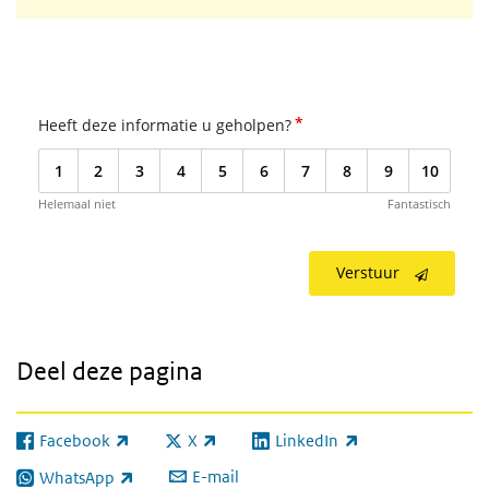
*
Heeft deze informatie u geholpen?
1
2
3
4
5
6
7
8
9
10
Helemaal niet
Fantastisch
Verstuur
Deel deze pagina
Facebook
X
LinkedIn
(externe link)
(externe link)
(externe link)
E-mail
WhatsApp
(externe link)