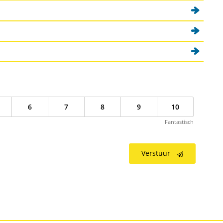
erne link)
6
7
8
9
10
Fantastisch
Verstuur