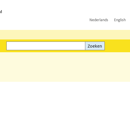
id
Nederlands
English
Zoeken
ink)
Zoeken