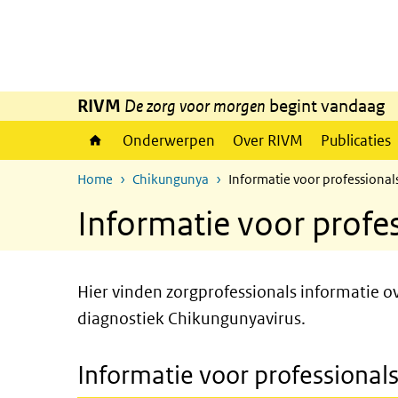
Overslaan en naar de inhoud gaan
Direct naar de hoofdnavigatie
RIVM
De zorg voor morgen
begint vandaag
Onderwerpen
Over RIVM
Publicaties
Home
Chikungunya
Informatie voor professiona
Informatie voor profe
Hier vinden zorgprofessionals informatie o
diagnostiek
Chikungunyavirus
.
Informatie voor professional