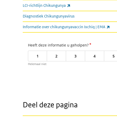
(externe link)
LCI-richtlijn Chikungunya
Diagnostiek Chikungunyavirus
(ext
Informatie over chikungunyavaccin Ixchiq | EMA
*
Heeft deze informatie u geholpen?
1
2
3
4
5
Helemaal niet
Deel deze pagina