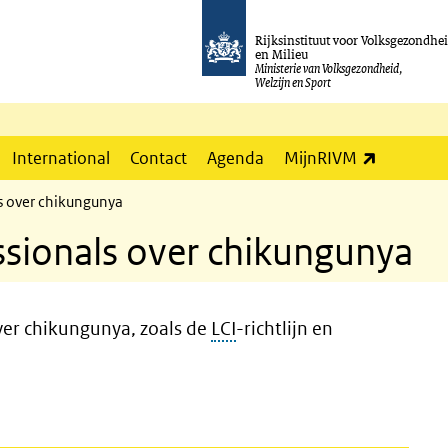
Rijksinstituut voor Volksgezondhe
en Milieu
Ministerie van Volksgezondheid,
Welzijn en Sport
(externe l
International
Contact
Agenda
MijnRIVM
ls over chikungunya
ssionals over chikungunya
ver
chikungunya
, zoals de
LCI
-richtlijn en
s