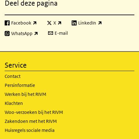
Deel deze pagina
Facebook
X
LinkedIn
(externe link)
(externe link)
(externe link)
E-mail
WhatsApp
(externe link)
Service
Contact
Persinformatie
Werken bij het RIVM
Klachten
Woo-verzoeken bij het RIVM
Zakendoen met het RIVM
Huisregels sociale media