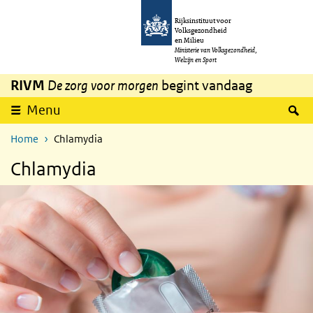
Overslaan en naar de inhoud gaan
Direct naar de hoofdnavigatie
Rijksinstituut voor
Volksgezondheid
en Milieu
Ministerie van Volksgezondheid,
Welzijn en Sport
RIVM
De zorg voor morgen
begint vandaag
Z
Menu
Home
Chlamydia
Chlamydia