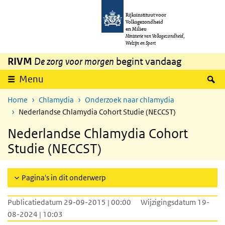
Overslaan en naar de inhoud gaan
Direct naar de hoofdnavigatie
Rijksinstituut voor
Volksgezondheid
en Milieu
Ministerie van Volksgezondheid,
Welzijn en Sport
RIVM
De zorg voor morgen
begint vandaag
Z
Menu
Home
Chlamydia
Onderzoek naar chlamydia
Nederlandse Chlamydia Cohort Studie (NECCST)
Nederlandse Chlamydia Cohort
Studie (NECCST)
Pagina's in dit onderwerp
Publicatiedatum 29-09-2015 | 00:00
Wijzigingsdatum 19-
08-2024 | 10:03