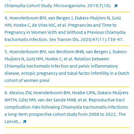
(externe
Chlamydia Cohort Study. Microorganisms. 2019;7(10).
4. Hoenderboom BM, van Bergen J, Dukers-Muijrers N, Gotz
HM, Hoebe C, de Vries HJC, et al. Pregnancies and Time to
Pregnancy in Women With and Without a Previous Chlamydia
trachomatis Infection. Sex Transm Dis. 2020;47(11):739-47.
5. Hoenderboom BM, van Benthem BHB, van Bergen J, Dukers-
Muijrers N, Gotz HM, Hoebe C, et al. Relation between
Chlamydia trachomatis infection and pelvic inflammatory
disease, ectopic pregnancy and tubal factor infertility in a Dutch
cohort of women previ
6. Alexiou ZW, Hoenderboom BM, Hoebe CJPA, Dukers-Muijrers
NHTM, Götz HM, van der Sande MAB, et al. Reproductive tract
complication risks following Chlamydia trachomatis infections:
a long-term prospective cohort study from 2008 to 2022. The
(externe link)
Lancet...