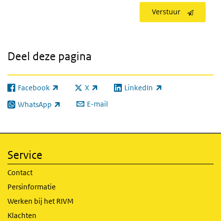
Verstuur
Deel deze pagina
Facebook
X
LinkedIn
(externe link)
(externe link)
(externe link)
E-mail
WhatsApp
(externe link)
Service
Contact
Persinformatie
Werken bij het RIVM
Klachten