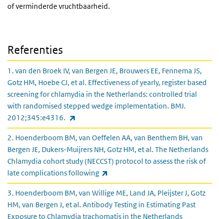
of verminderde vruchtbaarheid.
Referenties
1. van den Broek IV, van Bergen JE, Brouwers EE, Fennema JS,
Gotz HM, Hoebe CJ, et al. Effectiveness of yearly, register based
screening for chlamydia in the Netherlands: controlled trial
with randomised stepped wedge implementation. BMJ.
(externe link)
2012;345:e4316.
2. Hoenderboom BM, van Oeffelen AA, van Benthem BH, van
Bergen JE, Dukers-Muijrers NH, Gotz HM, et al. The Netherlands
Chlamydia cohort study (NECCST) protocol to assess the risk of
(externe link)
late complications following
3. Hoenderboom BM, van Willige ME, Land JA, Pleijster J, Gotz
HM, van Bergen J, et al. Antibody Testing in Estimating Past
Exposure to Chlamydia trachomatis in the Netherlands