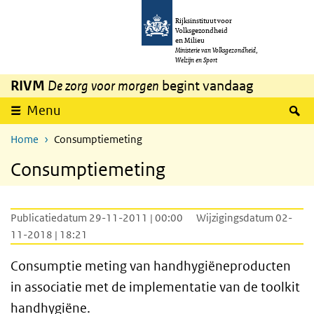
Overslaan en naar de inhoud gaan
Direct naar de hoofdnavigatie
Rijksinstituut voor
Volksgezondheid
en Milieu
Ministerie van Volksgezondheid,
Welzijn en Sport
RIVM
De zorg voor morgen
begint vandaag
Z
Menu
Home
Consumptiemeting
Consumptiemeting
Publicatiedatum 29-11-2011 | 00:00
Wijzigingsdatum 02-
11-2018 | 18:21
Consumptie meting van handhygiëneproducten
in associatie met de implementatie van de toolkit
handhygiëne.