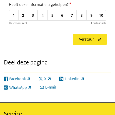
*
Heeft deze informatie u geholpen?
1
2
3
4
5
6
7
8
9
10
Helemaal niet
Fantastisch
Verstuur
Deel deze pagina
Facebook
X
LinkedIn
(externe link)
(externe link)
(externe link)
E-mail
WhatsApp
(externe link)
Service