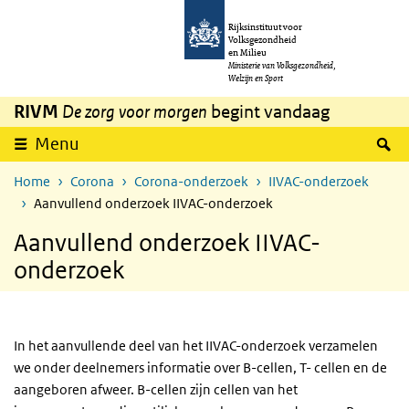
Overslaan en naar de inhoud gaan
Direct naar de hoofdnavigatie
Rijksinstituut voor
Volksgezondheid
en Milieu
Ministerie van Volksgezondheid,
Welzijn en Sport
RIVM
De zorg voor morgen
begint vandaag
Z
Menu
Home
Corona
Corona-onderzoek
IIVAC-onderzoek
Aanvullend onderzoek IIVAC-onderzoek
Aanvullend onderzoek IIVAC-
onderzoek
In het aanvullende deel van het IIVAC-onderzoek verzamelen
we onder deelnemers informatie over B-cellen, T- cellen en de
aangeboren afweer. B-cellen zijn cellen van het