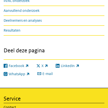
IIVAC onderzoek
Aanvullend onderzoek
Deelnemers en analyses
Resultaten
Deel deze pagina
Facebook
X
LinkedIn
(externe link)
(externe link)
(externe link)
E-mail
WhatsApp
(externe link)
Service
Contact