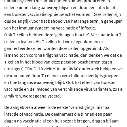
immuunsysteem die antilichamen kunnen produceren. B-
cellen kunnen lang aanwezig blijven en door een infectie of
een booster vaccinatie opnieuw actief worden. Deze cellen zijn
dus belangrijk voor het behoud van het lange termijn geheugen
van het immuunsysteem na vaccinatie of infectie.
Ook T-cellen hebben deze ‘geheugen functie’. Vaccinatie kan T-
cellen activeren. Als T-cellen het virus tegenkomen in
geïnfecteerde cellen worden deze cellen opgeruimd. Als
iemand toch corona krijgt na vaccinatie, dan denken we dat de
T-cellen in het bloed van deze persoon beschermen tegen
ernstige(r) COVID-19 ziekte. In het IIVAC onderzoek bekijken we
de immuniteit door T-cellen in verschillende leeftijdsgroepen
en hoe lang deze aanwezig blijft. Ook het effect van booster
vaccinatie en de invloed van verschillende virus varianten, zoals
Omikron, wordt geanalyseerd.
De aangeboren afweer is de eerste ‘verdedigingslinie’ na
infectie of vaccinatie. De deelnemers die binnen een paar
dagen na vaccinatie al een huisbezoek kregen, dragen bij aan