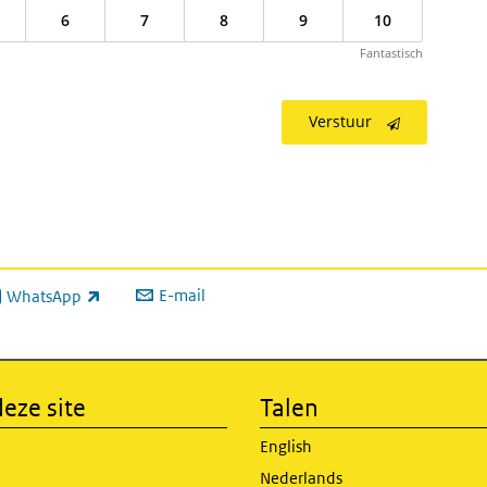
6
7
8
9
10
Fantastisch
Verstuur
E-mail
WhatsApp
xterne link)
eze site
Talen
English
Nederlands