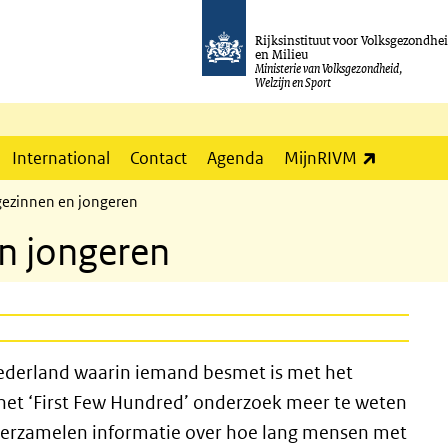
Rijksinstituut voor Volksgezondhe
en Milieu
Ministerie van Volksgezondheid,
Welzijn en Sport
(externe l
International
Contact
Agenda
MijnRIVM
ezinnen en jongeren
n jongeren
Nederland waarin iemand besmet is met het
het ‘First Few Hundred’ onderzoek meer te weten
 verzamelen informatie over hoe lang mensen met