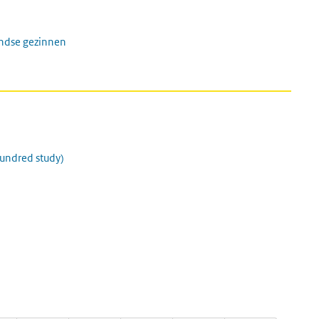
andse gezinnen
Hundred study)