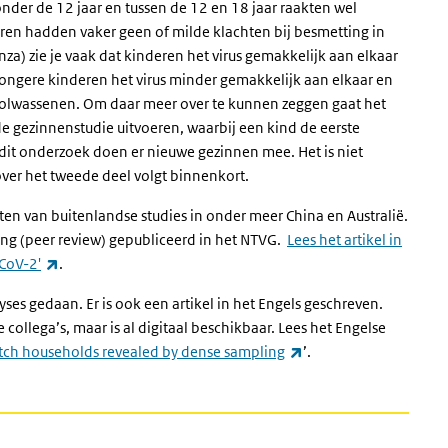
der de 12 jaar en tussen de 12 en 18 jaar raakten wel
en hadden vaker geen of milde klachten bij besmetting in
nza) zie je vaak dat kinderen het virus gemakkelijk aan elkaar
ongere kinderen het virus minder gemakkelijk aan elkaar en
volwassenen. Om daar meer over te kunnen zeggen gaat het
e gezinnenstudie uitvoeren, waarbij een kind de eerste
 dit onderzoek doen er nieuwe gezinnen mee. Het is niet
over het tweede deel volgt binnenkort.
ten van buitenlandse studies in onder meer China en Australië.
sing (peer review) gepubliceerd in het NTVG.
Lees het artikel in
(externe link)
-CoV-2'
.
yses gedaan. Er is ook een artikel in het Engels geschreven.
ollega’s, maar is al digitaal beschikbaar. Lees het Engelse
(externe link)
Dutch households revealed by dense sampling
’.