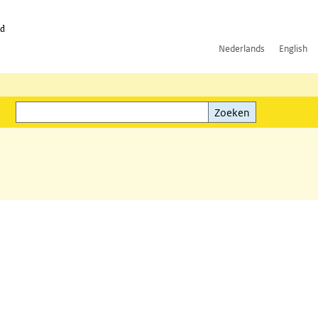
id
Nederlands
English
Zoeken
ink)
Zoeken