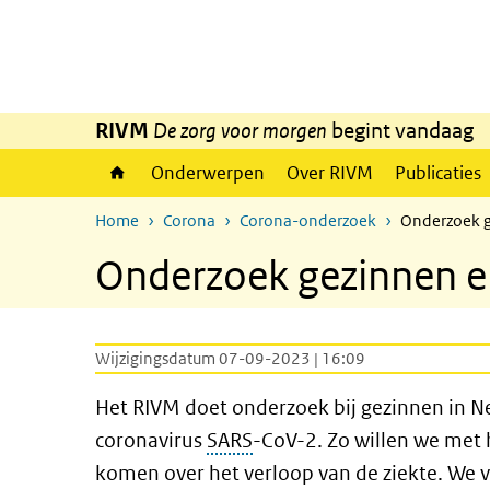
Overslaan en naar de inhoud gaan
Direct naar de hoofdnavigatie
RIVM
De zorg voor morgen
begint vandaag
Onderwerpen
Over RIVM
Publicaties
Home
Corona
Corona-onderzoek
Onderzoek g
Onderzoek gezinnen e
Wijzigingsdatum 07-09-2023 | 16:09
Het RIVM doet onderzoek bij gezinnen in 
coronavirus
SARS
-CoV-2. Zo willen we met 
komen over het verloop van de ziekte. We