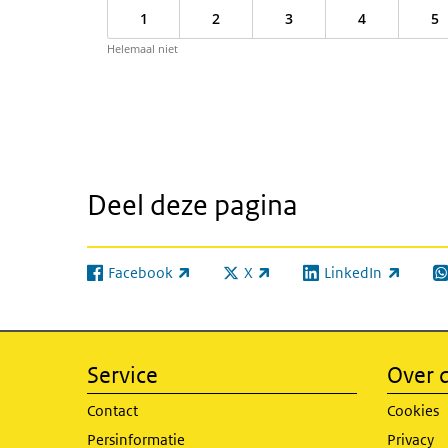
1
2
3
4
5
Helemaal niet
Deel deze pagina
Facebook
X
LinkedIn
(externe link)
(externe link)
(externe link)
(e
Service
Over d
Contact
Cookies
Persinformatie
Privacy