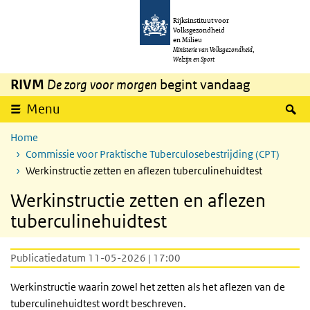
Overslaan en naar de inhoud gaan
Direct naar de hoofdnavigatie
Rijksinstituut voor
Volksgezondheid
en Milieu
Ministerie van Volksgezondheid,
Welzijn en Sport
RIVM
De zorg voor morgen
begint vandaag
Z
Menu
Home
Commissie voor Praktische Tuberculosebestrijding (CPT)
Werkinstructie zetten en aflezen tuberculinehuidtest
Werkinstructie zetten en aflezen
tuberculinehuidtest
Publicatiedatum 11-05-2026 | 17:00
Werkinstructie waarin zowel het zetten als het aflezen van de
tuberculinehuidtest wordt beschreven.