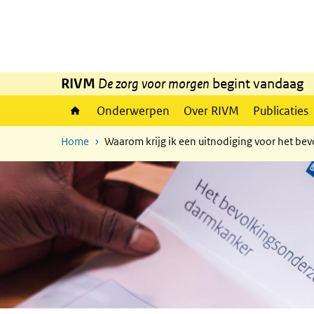
Overslaan en naar de inhoud gaan
Direct naar de hoofdnavigatie
RIVM
De zorg voor morgen
begint vandaag
Onderwerpen
Over RIVM
Publicaties
Home
Waarom krijg ik een uitnodiging voor het b