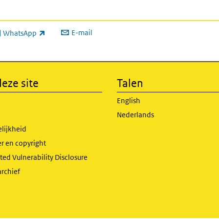
E-mail
WhatsApp
xterne link)
eze site
Talen
English
Nederlands
lijkheid
r en copyright
ed Vulnerability Disclosure
archief