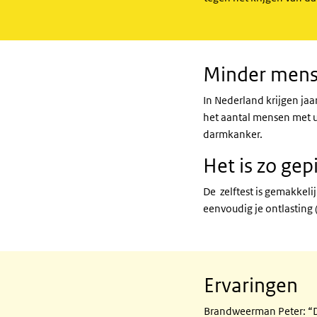
Minder mens
In Nederland krijgen ja
het aantal mensen met u
darmkanker.
Het is zo gep
De zelftest is gemakkeli
eenvoudig je ontlasting 
Ervaringen
Brandweerman Peter: “De 