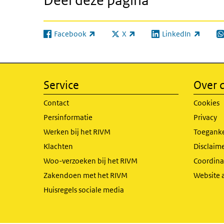
Deel deze pagina
Facebook
X
LinkedIn
(externe link)
(externe link)
(externe link)
(e
Service
Over d
Contact
Cookies
Persinformatie
Privacy
Werken bij het RIVM
Toeganke
Klachten
Disclaime
Woo-verzoeken bij het RIVM
Coordinat
Zakendoen met het RIVM
Website 
Huisregels sociale media