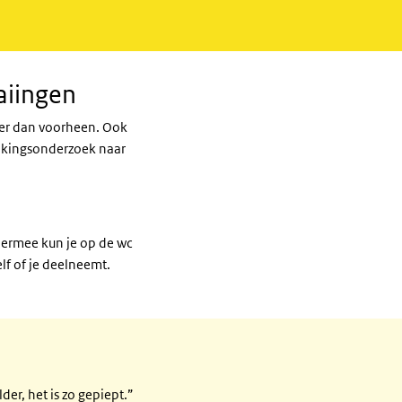
aiingen
der dan voorheen. Ook
olkingsonderzoek naar
Hiermee kun je op de wc
elf of je deelneemt.
er, het is zo gepiept.”