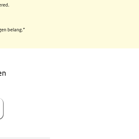
ered.
igen belang.”
en