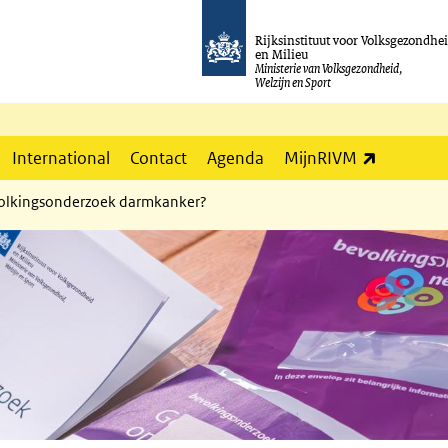
Rijksinstituut voor Volksgezondhe
en Milieu
Ministerie van Volksgezondheid,
Welzijn en Sport
(externe l
International
Contact
Agenda
MijnRIVM
evolkingsonderzoek darmkanker?