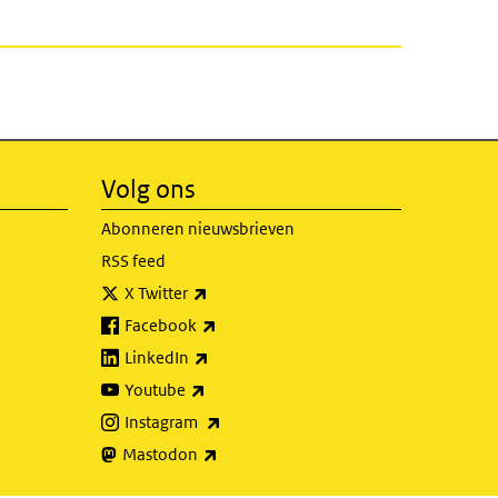
Volg ons
Abonneren nieuwsbrieven
RSS feed
(externe link)
X Twitter
(externe link)
Facebook
(externe link)
LinkedIn
(externe link)
Youtube
(externe link)
Instagram
(externe link)
Mastodon