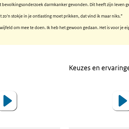
het bevolkingsonderzoek darmkanker gevonden. Dit heeft zijn leven g
met zo'n stokje in je ontlasting moet prikken, dat vind ik maar niks.”
twijfeld om mee te doen. Ik heb het gewoon gedaan. Het is voor je e
Keuzes en ervaring
Video
Player