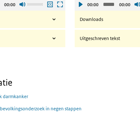
Gebruik
00:00
00:00
00:00
de
pijltjes
Downloads
toetsen
omhoog
Uitgeschreven tekst
en
omlaag
om
het
volume
harder
tie
of
zachter
k darmkanker
te
zetten.
t bevolkingsonderzoek in negen stappen