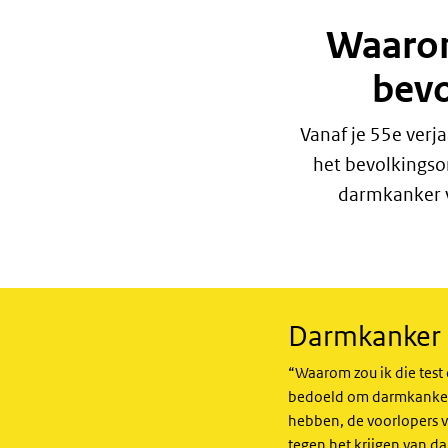
Waarom 
bev
Vanaf je 55e verj
het bevolkingso
darmkanker va
Darmkanker m
“Waarom zou ik die test
bedoeld om darmkanker z
hebben, de voorlopers 
tegen het krijgen van d