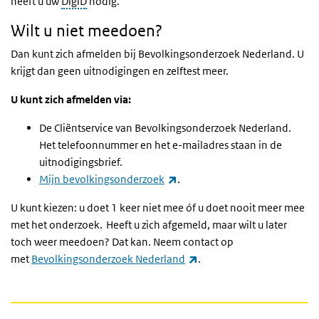
heeft u uw
DigiD
nodig.
Wilt u niet meedoen?
Dan kunt zich afmelden bij Bevolkingsonderzoek Nederland. U
krijgt dan geen uitnodigingen en zelftest meer.
U kunt zich afmelden via:
De Cliëntservice van Bevolkingsonderzoek Nederland.
Het telefoonnummer en het e-mailadres staan in de
uitnodigingsbrief.
(externe link)
Mijn bevolkingsonderzoek
.
U kunt kiezen: u doet 1 keer niet mee óf u doet nooit meer mee
met het onderzoek. Heeft u zich afgemeld, maar wilt u later
toch weer meedoen? Dat kan. Neem contact op
(externe link)
met
Bevolkingsonderzoek Nederland
.