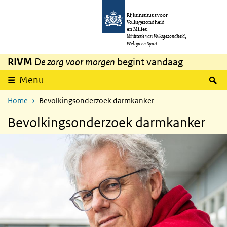
Overslaan en naar de inhoud gaan
Direct naar de hoofdnavigatie
Rijksinstituut voor
Volksgezondheid
en Milieu
Ministerie van Volksgezondheid,
Welzijn en Sport
RIVM
De zorg voor morgen
begint vandaag
Z
Menu
Home
Bevolkingsonderzoek darmkanker
Bevolkingsonderzoek darmkanker