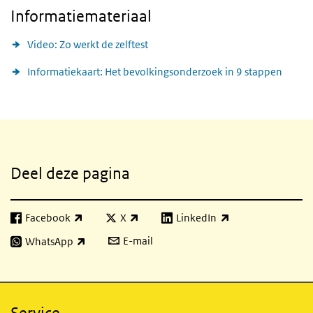
Informatiemateriaal
Video: Zo werkt de zelftest
Informatiekaart: Het bevolkingsonderzoek in 9 stappen
Gerelateerde inhoud
Deel deze pagina
Facebook
X
LinkedIn
(externe link)
(externe link)
(externe link)
E-mail
WhatsApp
(externe link)
Service