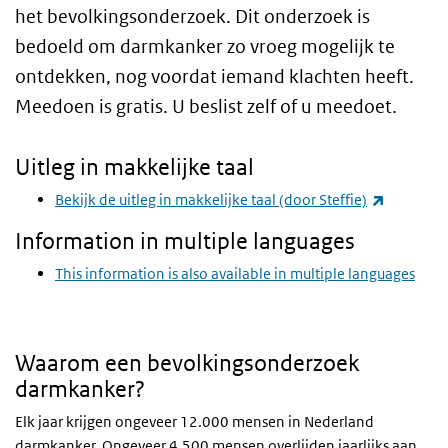
het bevolkingsonderzoek. Dit onderzoek is
bedoeld om darmkanker zo vroeg mogelijk te
ontdekken, nog voordat iemand klachten heeft.
Meedoen is gratis. U beslist zelf of u meedoet.
Uitleg in makkelijke taal
(externe l
Bekijk de uitleg in makkelijke taal (door Steffie)
Information in multiple languages
This information is also available in multiple languages
Waarom een bevolkingsonderzoek
darmkanker?
Elk jaar krijgen ongeveer 12.000 mensen in Nederland
darmkanker. Ongeveer 4.500 mensen overlijden jaarlijks aan