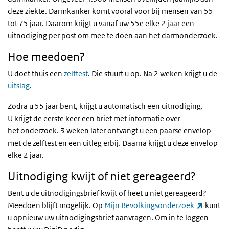
deze ziekte. Darmkanker komt vooral voor bij mensen van 55
tot 75 jaar. Daarom krijgt u vanaf uw 55e elke 2 jaar een
uitnodiging per post om mee te doen aan het darmonderzoek.
Hoe meedoen?
U doet thuis een
zelftest
. Die stuurt u op. Na 2 weken krijgt u de
uitslag
.
Zodra u 55 jaar bent, krijgt u automatisch een uitnodiging.
U krijgt de eerste keer een brief met informatie over
het onderzoek. 3 weken later ontvangt u een paarse envelop
met de zelftest en een uitleg erbij. Daarna krijgt u deze envelop
elke 2 jaar.
Uitnodiging kwijt of niet gereageerd?
Bent u de uitnodigingsbrief kwijt of heet u niet gereageerd?
(extern
Meedoen blijft mogelijk. Op
Mijn Bevolkingsonderzoek
kunt
u opnieuw uw uitnodigingsbrief aanvragen. Om in te loggen