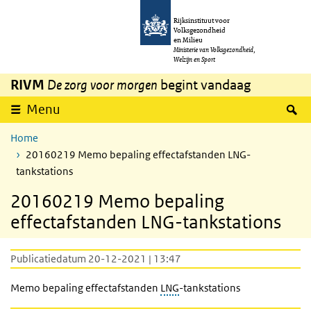
Overslaan en naar de inhoud gaan
Direct naar de hoofdnavigatie
Rijksinstituut voor
Volksgezondheid
en Milieu
Ministerie van Volksgezondheid,
Welzijn en Sport
RIVM
De zorg voor morgen
begint vandaag
Z
Menu
Home
20160219 Memo bepaling effectafstanden LNG-
tankstations
20160219 Memo bepaling
effectafstanden LNG-tankstations
Publicatiedatum 20-12-2021 | 13:47
Memo bepaling effectafstanden
LNG
-tankstations