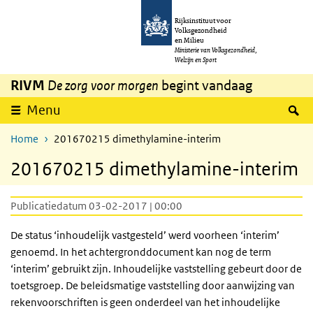
Overslaan en naar de inhoud gaan
Direct naar de hoofdnavigatie
Rijksinstituut voor
Volksgezondheid
en Milieu
Ministerie van Volksgezondheid,
Welzijn en Sport
RIVM
De zorg voor morgen
begint vandaag
Z
Menu
Home
201670215 dimethylamine-interim
201670215 dimethylamine-interim
Publicatiedatum 03-02-2017 | 00:00
De status ‘inhoudelijk vastgesteld’ werd voorheen ‘interim’
genoemd. In het achtergronddocument kan nog de term
‘interim’ gebruikt zijn. Inhoudelijke vaststelling gebeurt door de
toetsgroep. De beleidsmatige vaststelling door aanwijzing van
rekenvoorschriften is geen onderdeel van het inhoudelijke