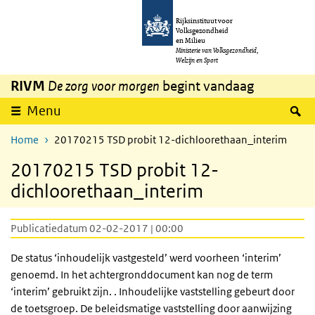
Overslaan en naar de inhoud gaan
Direct naar de hoofdnavigatie
Rijksinstituut voor
Volksgezondheid
en Milieu
Ministerie van Volksgezondheid,
Welzijn en Sport
RIVM
De zorg voor morgen
begint vandaag
Z
Menu
Home
20170215 TSD probit 12-dichloorethaan_interim
20170215 TSD probit 12-
dichloorethaan_interim
Publicatiedatum 02-02-2017 | 00:00
De status ‘inhoudelijk vastgesteld’ werd voorheen ‘interim’
genoemd. In het achtergronddocument kan nog de term
‘interim’ gebruikt zijn. . Inhoudelijke vaststelling gebeurt door
de toetsgroep. De beleidsmatige vaststelling door aanwijzing