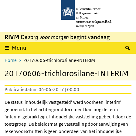
Overslaan en naar de inhoud gaan
Direct naar de hoofdnavigatie
Rijksinstituut voor
Volksgezondheid
en Milieu
Ministerie van Volksgezondheid,
Welzijn en Sport
RIVM
De zorg voor morgen
begint vandaag
Z
Menu
Home
20170606-trichlorosilane-INTERIM
20170606-trichlorosilane-INTERIM
Publicatiedatum 06-06-2017 | 00:00
De status ‘inhoudelijk vastgesteld’ werd voorheen ‘interim’
genoemd. In het achtergronddocument kan nog de term
‘interim’ gebruikt zijn. Inhoudelijke vaststelling gebeurt door de
toetsgroep. De beleidsmatige vaststelling door aanwijzing van
rekenvoorschriften is geen onderdeel van het inhoudelijke