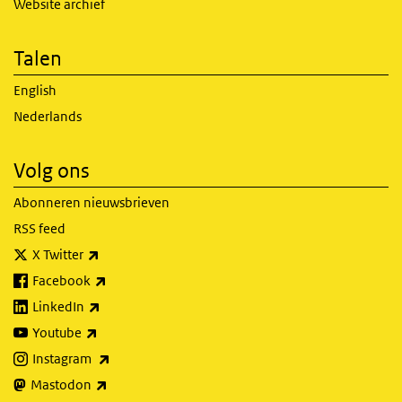
Website archief
Talen
English
Nederlands
Volg ons
Abonneren nieuwsbrieven
RSS feed
(externe link)
X Twitter
(externe link)
Facebook
(externe link)
LinkedIn
(externe link)
Youtube
(externe link)
Instagram
(externe link)
Mastodon