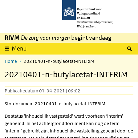
Overslaan en naar de inhoud gaan
Direct naar de hoofdnavigatie
Rijksinstituut voor
Volksgezondheid
en Milieu
Ministerie van Volksgezondheid,
Welzijn en Sport
RIVM
De zorg voor morgen
begint vandaag
Z
Menu
Home
20210401-n-butylacetat-INTERIM
20210401-n-butylacetat-INTERIM
Publicatiedatum 01-04-2021 | 09:02
Stofdocument 20210401-n-butylacetat-INTERIM
De status ‘inhoudelijk vastgesteld’ werd voorheen ‘interim’
genoemd. In het achtergronddocument kan nog de term
‘interim’ gebruikt zijn. Inhoudelijke vaststelling gebeurt door de