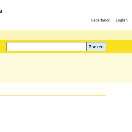
id
Nederlands
English
Zoeken
ink)
Zoeken