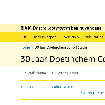
Overslaan en naar de inhoud gaan
Direct naar de hoofdnavigatie
RIVM
De zorg voor morgen
begint vandaag
Onderwerpen
Over RIVM
Publicaties
Home
30 Jaar Doetinchem Cohort Studie
30 Jaar Doetinchem C
Publicatiedatum 15-03-2017 | 00:00
30 Jaar Doetinchem Cohort Studie
PDF | 551,96 kB