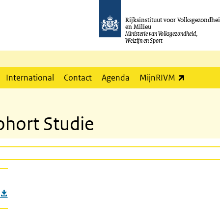
Rijksinstituut voor Volksgezondhe
en Milieu
Ministerie van Volksgezondheid,
Welzijn en Sport
(externe l
International
Contact
Agenda
MijnRIVM
ohort Studie