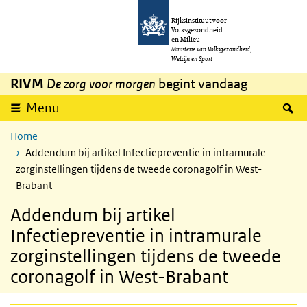
Overslaan en naar de inhoud gaan
Direct naar de hoofdnavigatie
Rijksinstituut voor
Volksgezondheid
en Milieu
Ministerie van Volksgezondheid,
Welzijn en Sport
RIVM
De zorg voor morgen
begint vandaag
Z
Menu
Home
Addendum bij artikel Infectiepreventie in intramurale
zorginstellingen tijdens de tweede coronagolf in West-
Brabant
Addendum bij artikel
Infectiepreventie in intramurale
zorginstellingen tijdens de tweede
coronagolf in West-Brabant