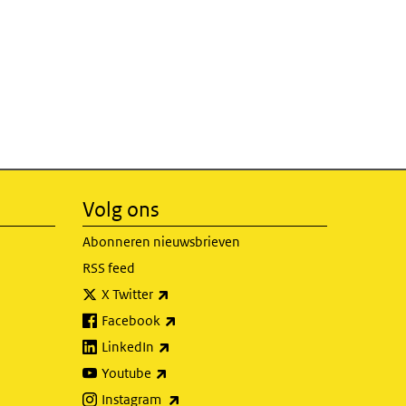
Volg ons
Abonneren nieuwsbrieven
RSS feed
(externe link)
X Twitter
(externe link)
Facebook
(externe link)
LinkedIn
(externe link)
Youtube
(externe link)
Instagram