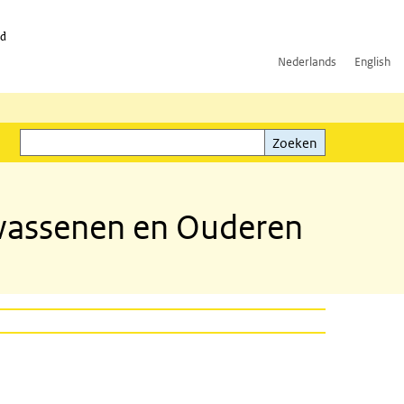
id
Nederlands
English
Zoeken
ink)
Zoeken
lwassenen en Ouderen