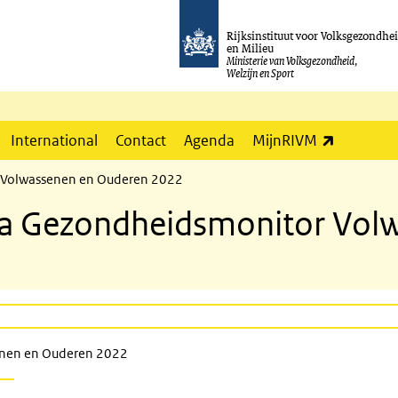
Rijksinstituut voor Volksgezondhe
en Milieu
Ministerie van Volksgezondheid,
Welzijn en Sport
(externe l
International
Contact
Agenda
MijnRIVM
r Volwassenen en Ouderen 2022
ona Gezondheidsmonitor Vo
enen en Ouderen 2022