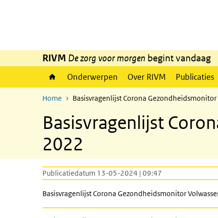
Overslaan en naar de inhoud gaan
Direct naar de hoofdnavigatie
RIVM
De zorg voor morgen
begint vandaag
Onderwerpen
Over RIVM
Publicaties
Home
Basisvragenlijst Corona Gezondheidsmonito
Basisvragenlijst Cor
2022
Publicatiedatum 13-05-2024 | 09:47
Basisvragenlijst Corona Gezondheidsmonitor Volwass