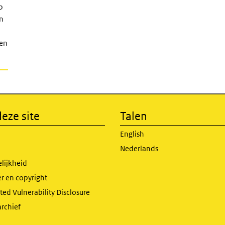
p
jn
 en
eze site
Talen
English
Nederlands
lijkheid
r en copyright
ed Vulnerability Disclosure
archief