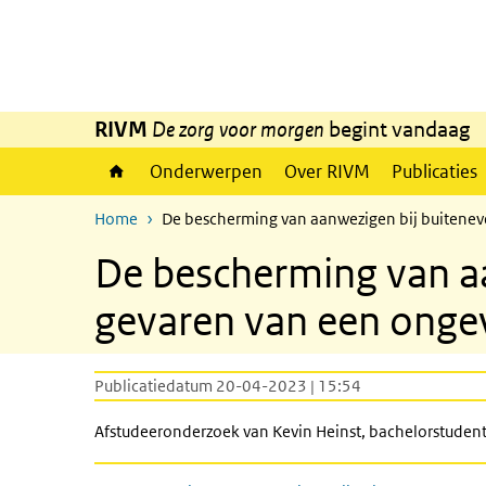
Overslaan en naar de inhoud gaan
Direct naar de hoofdnavigatie
RIVM
De zorg voor morgen
begint vandaag
Onderwerpen
Over RIVM
Publicaties
Home
De bescherming van aanwezigen bij buitenev
De bescherming van a
gevaren van een ongev
Publicatiedatum 20-04-2023 | 15:54
Afstudeeronderzoek van Kevin Heinst, bachelorstudent