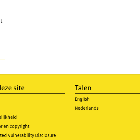
t
eze site
Talen
English
Nederlands
lijkheid
r en copyright
ed Vulnerability Disclosure