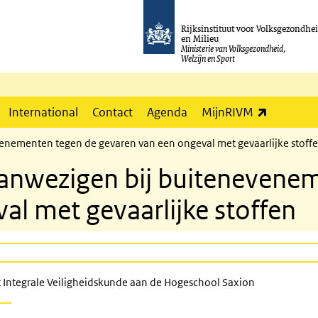
Rijksinstituut voor Volksgezondhe
en Milieu
Ministerie van Volksgezondheid,
Welzijn en Sport
(externe l
International
Contact
Agenda
MijnRIVM
enementen tegen de gevaren van een ongeval met gevaarlijke stoff
anwezigen bij buitenevene
al met gevaarlijke stoffen
 Integrale Veiligheidskunde aan de Hogeschool Saxion