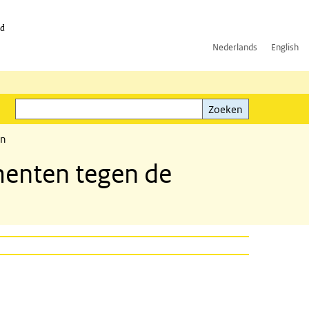
id
Nederlands
English
Zoeken
ink)
Zoeken
en
menten tegen de