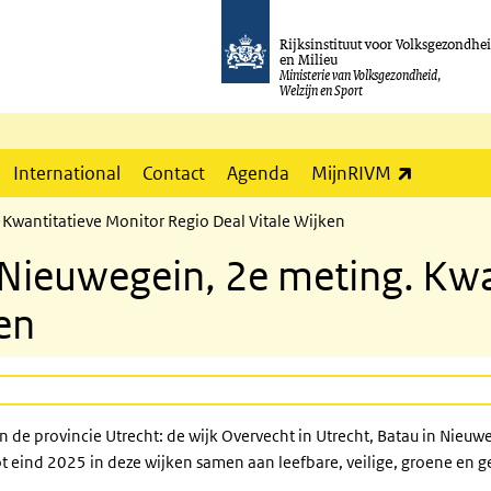
Rijksinstituut voor Volksgezondhe
en Milieu
Ministerie van Volksgezondheid,
Welzijn en Sport
(externe l
International
Contact
Agenda
MijnRIVM
 Kwantitatieve Monitor Regio Deal Vitale Wijken
Nieuwegein, 2e meting. Kwa
en
in de provincie Utrecht: de wijk Overvecht in Utrecht, Batau in Nieuw
t eind 2025 in deze wijken samen aan leefbare, veilige, groene en 