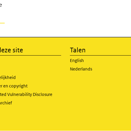
e
eze site
Talen
English
Nederlands
lijkheid
r en copyright
ed Vulnerability Disclosure
archief