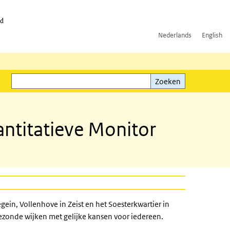
id
Nederlands
English
Zoeken
ink)
Zoeken
ntitatieve Monitor
egein, Vollenhove in Zeist en het Soesterkwartier in
gezonde wijken met gelijke kansen voor iedereen.