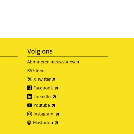
Volg ons
Abonneren nieuwsbrieven
RSS feed
(externe link)
X Twitter
(externe link)
Facebook
(externe link)
LinkedIn
(externe link)
Youtube
(externe link)
Instagram
(externe link)
Mastodon