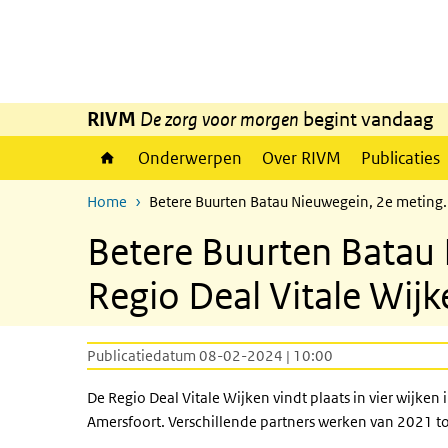
Overslaan en naar de inhoud gaan
Direct naar de hoofdnavigatie
RIVM
De zorg voor morgen
begint vandaag
Onderwerpen
Over RIVM
Publicaties
Home
Betere Buurten Batau Nieuwegein, 2e meting.
Betere Buurten Batau 
Regio Deal Vitale Wijk
Publicatiedatum 08-02-2024 | 10:00
De Regio Deal Vitale Wijken vindt plaats in vier wijken 
Amersfoort. Verschillende partners werken van 2021 to