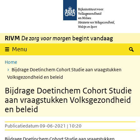
Overslaan en naar de inhoud gaan
Direct naar de hoofdnavigatie
Rijksinstituut voor
Volksgezondheid
en Milieu
Ministerie van Volksgezondheid,
Welzijn en Sport
RIVM
De zorg voor morgen
begint vandaag
Z
Menu
Home
Bijdrage Doetinchem Cohort Studie aan vraagstukken
Volksgezondheid en beleid
Bijdrage Doetinchem Cohort Studie
aan vraagstukken Volksgezondheid
en beleid
Publicatiedatum 09-06-2021 | 10:20
Bijdrage Doetinchem Cohort Studie aan vraagstukken