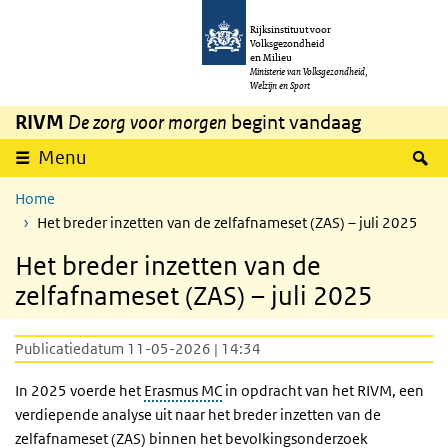
Overslaan en naar de inhoud gaan
Direct naar de hoofdnavigatie
Rijksinstituut voor
Volksgezondheid
en Milieu
Ministerie van Volksgezondheid,
Welzijn en Sport
RIVM
De zorg voor morgen
begint vandaag
Z
Menu
Home
Het breder inzetten van de zelfafnameset (ZAS) – juli 2025
Het breder inzetten van de
zelfafnameset (ZAS) – juli 2025
Publicatiedatum 11-05-2026 | 14:34
In 2025 voerde het
Erasmus MC
in opdracht van het RIVM, een
verdiepende analyse uit naar het breder inzetten van de
zelfafnameset (ZAS) binnen het bevolkingsonderzoek