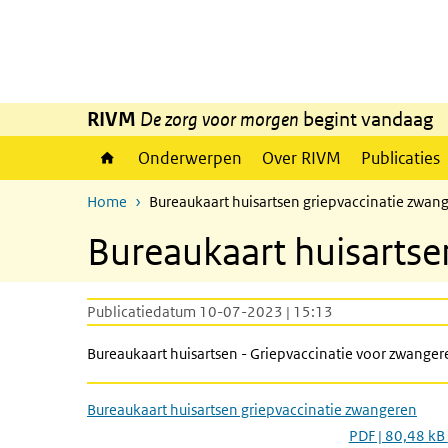
Overslaan en naar de inhoud gaan
Direct naar de hoofdnavigatie
RIVM
De zorg voor morgen
begint vandaag
Onderwerpen
Over RIVM
Publicaties
Home
Bureaukaart huisartsen griepvaccinatie zwan
Bureaukaart huisartse
Publicatiedatum 10-07-2023 | 15:13
Bureaukaart huisartsen - Griepvaccinatie voor zwange
Bureaukaart huisartsen griepvaccinatie zwangeren
PDF | 80,48 kB