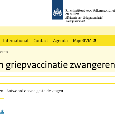
Rijksinstituut voor Volksgezondhe
en Milieu
Ministerie van Volksgezondheid,
Welzijn en Sport
(externe l
International
Contact
Agenda
MijnRIVM
geren
n griepvaccinatie zwangere
ren - Antwoord op veelgestelde vragen