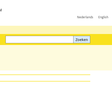
id
Nederlands
English
Zoeken
ink)
Zoeken
n