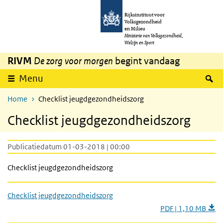
Overslaan en naar de inhoud gaan
Direct naar de hoofdnavigatie
Rijksinstituut voor
Volksgezondheid
en Milieu
Ministerie van Volksgezondheid,
Welzijn en Sport
RIVM
De zorg voor morgen
begint vandaag
Z
Menu
Home
Checklist jeugdgezondheidszorg
Checklist jeugdgezondheidszorg
Publicatiedatum 01-03-2018 | 00:00
Checklist jeugdgezondheidszorg
Checklist jeugdgezondheidszorg
PDF | 1,10 MB