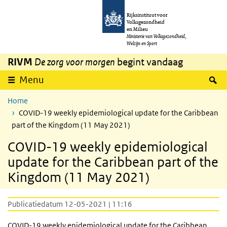
Overslaan en naar de inhoud gaan
Direct naar de hoofdnavigatie
Rijksinstituut voor
Volksgezondheid
en Milieu
Ministerie van Volksgezondheid,
Welzijn en Sport
RIVM
De zorg voor morgen
begint vandaag
Z
Menu
Home
COVID-19 weekly epidemiological update for the Caribbean
part of the Kingdom (11 May 2021)
COVID-19 weekly epidemiological
update for the Caribbean part of the
Kingdom (11 May 2021)
Publicatiedatum 12-05-2021 | 11:16
COVID-19 weekly epidemiological update for the Caribbean