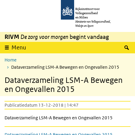
Overslaan en naar de inhoud gaan
Direct naar de hoofdnavigatie
Rijksinstituut voor
Volksgezondheid
en Milieu
Ministerie van Volksgezondheid,
Welzijn en Sport
RIVM
De zorg voor morgen
begint vandaag
Z
Menu
Home
Dataverzameling LSM-A Bewegen en Ongevallen 2015
Dataverzameling LSM-A Bewegen
en Ongevallen 2015
Publicatiedatum 13-12-2018 | 14:47
Dataverzameling LSM-A Bewegen en Ongevallen 2015
Dataverzameling LSM-A Bewegen en Ongevallen 2015