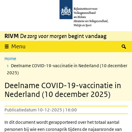
Overslaan en naar de inhoud gaan
Direct naar de hoofdnavigatie
Rijksinstituut voor
Volksgezondheid
en Milieu
Ministerie van Volksgezondheid,
Welzijn en Sport
RIVM
De zorg voor morgen
begint vandaag
Z
Menu
Home
Deelname COVID-19-vaccinatie in Nederland (10 december
2025)
Deelname COVID-19-vaccinatie in
Nederland (10 december 2025)
Publicatiedatum 10-12-2025 | 16:00
In dit document wordt gerapporteerd over het totaal aantal
personen bij wie een coronaprik tijdens de najaarsronde van