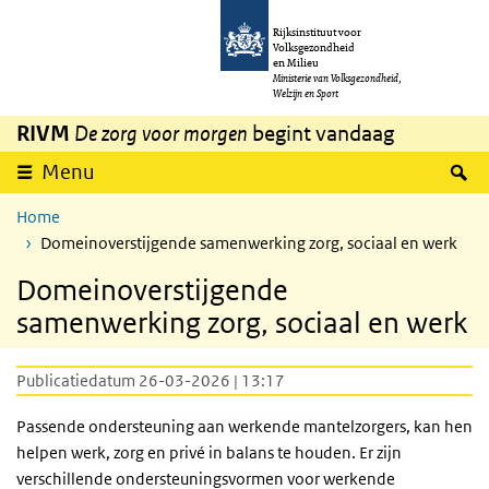
Overslaan en naar de inhoud gaan
Direct naar de hoofdnavigatie
Rijksinstituut voor
Volksgezondheid
en Milieu
Ministerie van Volksgezondheid,
Welzijn en Sport
RIVM
De zorg voor morgen
begint vandaag
Z
Menu
Home
Domeinoverstijgende samenwerking zorg, sociaal en werk
Domeinoverstijgende
samenwerking zorg, sociaal en werk
Publicatiedatum 26-03-2026 | 13:17
Passende ondersteuning aan werkende mantelzorgers, kan hen
helpen werk, zorg en privé in balans te houden. Er zijn
verschillende ondersteuningsvormen voor werkende