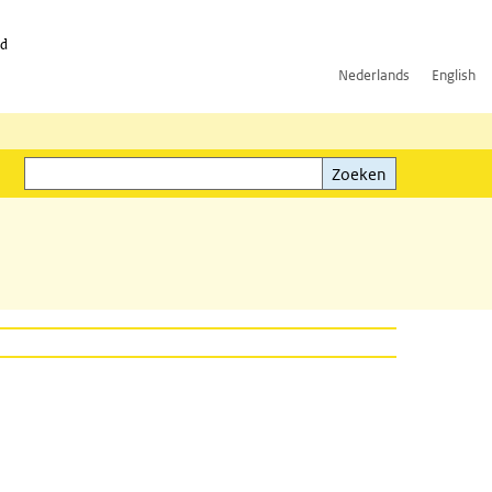
id
Nederlands
English
Zoeken
ink)
Zoeken