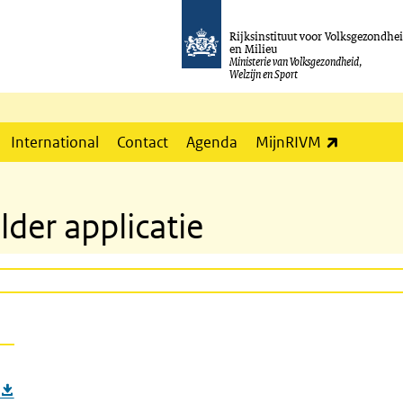
Rijksinstituut voor Volksgezondhe
en Milieu
Ministerie van Volksgezondheid,
Welzijn en Sport
(externe l
International
Contact
Agenda
MijnRIVM
der applicatie