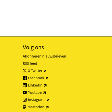
Volg ons
Abonneren nieuwsbrieven
RSS feed
(externe link)
X Twitter
(externe link)
Facebook
(externe link)
LinkedIn
(externe link)
Youtube
(externe link)
Instagram
(externe link)
Mastodon