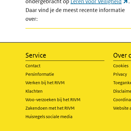
(
ondergebracht op
Leren voor Veiligheid
.
Daar vind je de meest recente informatie
over:
Service
Over d
Contact
Cookies
Persinformatie
Privacy
Werken bij het RIVM
Toeganke
Klachten
Disclaime
Woo-verzoeken bij het RIVM
Coordinat
Zakendoen met het RIVM
Website 
Huisregels sociale media