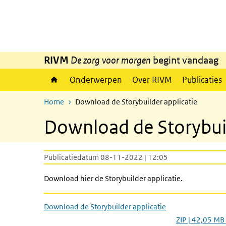
Overslaan en naar de inhoud gaan
Direct naar de hoofdnavigatie
RIVM
De zorg voor morgen
begint vandaag
Onderwerpen
Over RIVM
Publicaties
Home
Download de Storybuilder applicatie
Download de Storybuil
Publicatiedatum 08-11-2022 | 12:05
Download hier de Storybuilder applicatie.
Download de Storybuilder applicatie
ZIP | 42,05 MB