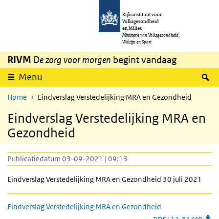
Overslaan en naar de inhoud gaan
Direct naar de hoofdnavigatie
Rijksinstituut voor
Volksgezondheid
en Milieu
Ministerie van Volksgezondheid,
Welzijn en Sport
RIVM
De zorg voor morgen
begint vandaag
Z
Menu
Home
Eindverslag Verstedelijking MRA en Gezondheid
Eindverslag Verstedelijking MRA en
Gezondheid
Publicatiedatum 03-09-2021 | 09:13
Eindverslag Verstedelijking MRA en Gezondheid 30 juli 2021
Eindverslag Verstedelijking MRA en Gezondheid