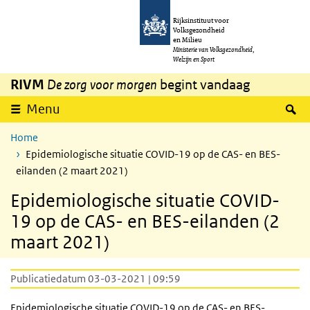
Overslaan en naar de inhoud gaan
Direct naar de hoofdnavigatie
Rijksinstituut voor
Volksgezondheid
en Milieu
Ministerie van Volksgezondheid,
Welzijn en Sport
RIVM
De zorg voor morgen
begint vandaag
Z
Menu
Home
Epidemiologische situatie COVID-19 op de CAS- en BES-
eilanden (2 maart 2021)
Epidemiologische situatie COVID-
19 op de CAS- en BES-eilanden (2
maart 2021)
Publicatiedatum 03-03-2021 | 09:59
Epidemiologische situatie COVID-19 op de CAS- en BES-