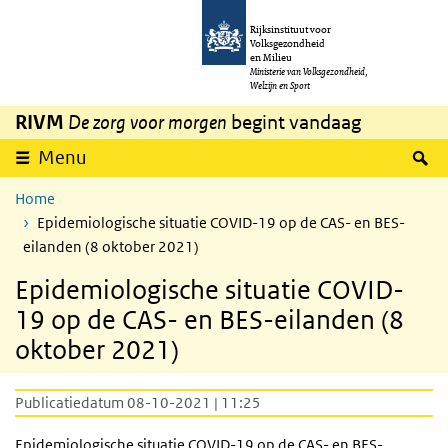
Overslaan en naar de inhoud gaan
Direct naar de hoofdnavigatie
Rijksinstituut voor
Volksgezondheid
en Milieu
Ministerie van Volksgezondheid,
Welzijn en Sport
RIVM
De zorg voor morgen
begint vandaag
Z
Menu
Home
Epidemiologische situatie COVID-19 op de CAS- en BES-
eilanden (8 oktober 2021)
Epidemiologische situatie COVID-
19 op de CAS- en BES-eilanden (8
oktober 2021)
Publicatiedatum 08-10-2021 | 11:25
Epidemiologische situatie COVID-19 op de CAS- en BES-