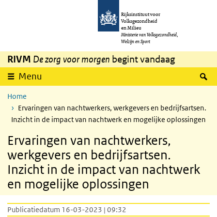
Overslaan en naar de inhoud gaan
Direct naar de hoofdnavigatie
Rijksinstituut voor
Volksgezondheid
en Milieu
Ministerie van Volksgezondheid,
Welzijn en Sport
RIVM
De zorg voor morgen
begint vandaag
Z
Menu
Home
Ervaringen van nachtwerkers, werkgevers en bedrijfsartsen.
Inzicht in de impact van nachtwerk en mogelijke oplossingen
Ervaringen van nachtwerkers,
werkgevers en bedrijfsartsen.
Inzicht in de impact van nachtwerk
en mogelijke oplossingen
Publicatiedatum 16-03-2023 | 09:32