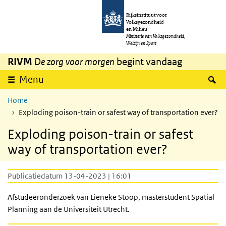
Overslaan en naar de inhoud gaan
Direct naar de hoofdnavigatie
Rijksinstituut voor
Volksgezondheid
en Milieu
Ministerie van Volksgezondheid,
Welzijn en Sport
RIVM
De zorg voor morgen
begint vandaag
Z
Menu
Home
Exploding poison-train or safest way of transportation ever?
Exploding poison-train or safest
way of transportation ever?
Publicatiedatum 13-04-2023 | 16:01
Afstudeeronderzoek van Lieneke Stoop, masterstudent Spatial
Planning aan de Universiteit Utrecht.