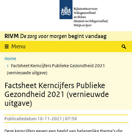
Overslaan en naar de inhoud gaan
Direct naar de hoofdnavigatie
Rijksinstituut voor
Volksgezondheid
en Milieu
Ministerie van Volksgezondheid,
Welzijn en Sport
RIVM
De zorg voor morgen
begint vandaag
Z
Menu
Home
Factsheet Kerncijfers Publieke Gezondheid 2021
(vernieuwde uitgave)
Factsheet Kerncijfers Publieke
Gezondheid 2021 (vernieuwde
uitgave)
Publicatiedatum 10-11-2021 | 07:59
Deze kerncijfers geven een beeld van belangrijke thema’s die