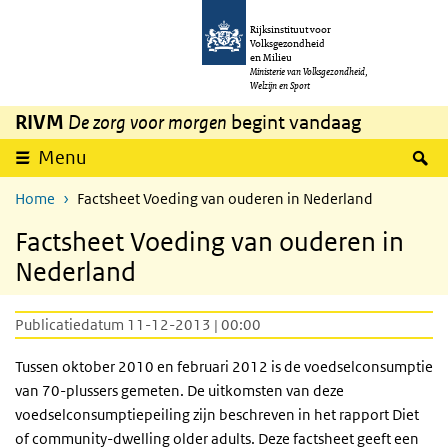
Overslaan en naar de inhoud gaan
Direct naar de hoofdnavigatie
Rijksinstituut voor
Volksgezondheid
en Milieu
Ministerie van Volksgezondheid,
Welzijn en Sport
RIVM
De zorg voor morgen
begint vandaag
Z
Menu
Home
Factsheet Voeding van ouderen in Nederland
Factsheet Voeding van ouderen in
Nederland
Publicatiedatum 11-12-2013 | 00:00
Tussen oktober 2010 en februari 2012 is de voedselconsumptie
van 70-plussers gemeten. De uitkomsten van deze
voedselconsumptiepeiling zijn beschreven in het rapport Diet
of community-dwelling older adults. Deze factsheet geeft een