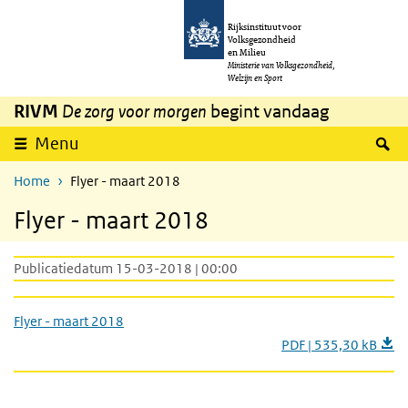
Overslaan en naar de inhoud gaan
Direct naar de hoofdnavigatie
Rijksinstituut voor
Volksgezondheid
en Milieu
Ministerie van Volksgezondheid,
Welzijn en Sport
RIVM
De zorg voor morgen
begint vandaag
Z
Menu
Home
Flyer - maart 2018
Flyer - maart 2018
Publicatiedatum 15-03-2018 | 00:00
Flyer - maart 2018
PDF | 535,30 kB