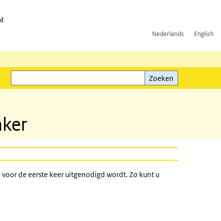
id
Nederlands
English
Zoeken
ink)
Zoeken
nker
e voor de eerste keer uitgenodigd wordt. Zo kunt u