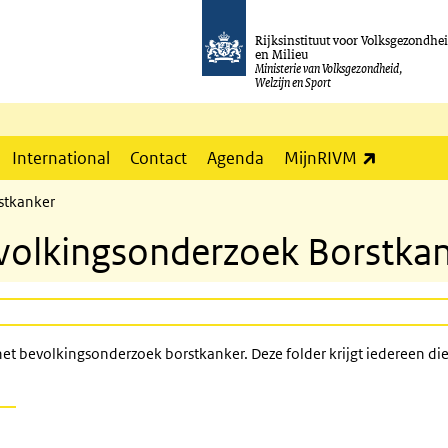
Rijksinstituut voor Volksgezondhe
en Milieu
Ministerie van Volksgezondheid,
Welzijn en Sport
(externe l
International
Contact
Agenda
MijnRIVM
stkanker
evolkingsonderzoek Borstka
 het bevolkingsonderzoek borstkanker. Deze folder krijgt iedereen di