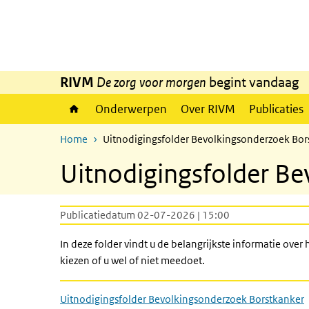
Overslaan en naar de inhoud gaan
Direct naar de hoofdnavigatie
RIVM
De zorg voor morgen
begint vandaag
Onderwerpen
Over RIVM
Publicaties
Home
Uitnodigingsfolder Bevolkingsonderzoek Bor
Uitnodigingsfolder B
Publicatiedatum 02-07-2026 | 15:00
In deze folder vindt u de belangrijkste informatie over
kiezen of u wel of niet meedoet.
Uitnodigingsfolder Bevolkingsonderzoek Borstkanker