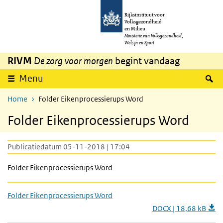
Overslaan en naar de inhoud gaan
Direct naar de hoofdnavigatie
Rijksinstituut voor
Volksgezondheid
en Milieu
Ministerie van Volksgezondheid,
Welzijn en Sport
RIVM
De zorg voor morgen
begint vandaag
Z
Menu
Home
Folder Eikenprocessierups Word
Folder Eikenprocessierups Word
Publicatiedatum 05-11-2018 | 17:04
Folder Eikenprocessierups Word
Folder Eikenprocessierups Word
DOCX | 18,68 kB