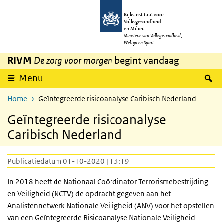
Overslaan en naar de inhoud gaan
Direct naar de hoofdnavigatie
Rijksinstituut voor
Volksgezondheid
en Milieu
Ministerie van Volksgezondheid,
Welzijn en Sport
RIVM
De zorg voor morgen
begint vandaag
Z
Menu
Home
Geïntegreerde risicoanalyse Caribisch Nederland
Geïntegreerde risicoanalyse
Caribisch Nederland
Publicatiedatum 01-10-2020 | 13:19
In 2018 heeft de Nationaal Coördinator Terrorismebestrijding
en Veiligheid (NCTV) de opdracht gegeven aan het
Analistennetwerk Nationale Veiligheid (ANV) voor het opstellen
van een Geïntegreerde Risicoanalyse Nationale Veiligheid