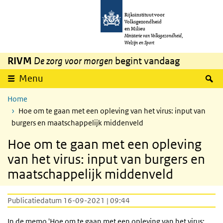
Overslaan en naar de inhoud gaan
Direct naar de hoofdnavigatie
Rijksinstituut voor
Volksgezondheid
en Milieu
Ministerie van Volksgezondheid,
Welzijn en Sport
RIVM
De zorg voor morgen
begint vandaag
Z
Menu
Home
Hoe om te gaan met een opleving van het virus: input van
burgers en maatschappelijk middenveld
Hoe om te gaan met een opleving
van het virus: input van burgers en
maatschappelijk middenveld
Publicatiedatum 16-09-2021 | 09:44
In de memo 'Hoe om te gaan met een opleving van het virus: