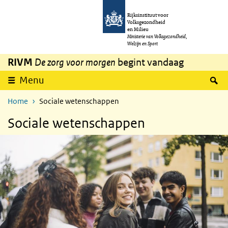
Overslaan en naar de inhoud gaan
Direct naar de hoofdnavigatie
Rijksinstituut voor
Volksgezondheid
en Milieu
Ministerie van Volksgezondheid,
Welzijn en Sport
RIVM
De zorg voor morgen
begint vandaag
Z
Menu
Home
Sociale wetenschappen
Sociale wetenschappen