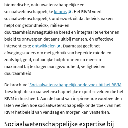
biomedische, natuurwetenschappelijke en
(externe link)
sociaalwetenschappelijke
kennis
. Het RIVM voert
sociaalwetenschappelijk onderzoek uit dat beleidsmakers
helpt om gezondheids-, milieu- en
duurzaamheidsvraagstukken breed en integraal te verkennen,
beleid te ontwerpen dat aansluit bij mensen, én effectieve
(externe link)
interventies te
ontwikkelen
. Daarnaast geeft het
afwegingskaders om met gebruik van beperkte middelen –
zoals tijd, geld, natuurlijke hulpbronnen en mensen –
maximaal bij te dragen aan gezondheid, veiligheid en
duurzaamheid.
De brochure ‘
Sociaalwetenschappelijk onderzoek bij het RIVM
’
beschrijft de sociaalwetenschappelijke expertisevelden die het
RIVM in huis heeft. Aan de hand van inspirerende voorbeelden
laten we zien hoe sociaalwetenschappelijk onderzoek van het
RIVM het beleid van vandaag en morgen kan versterken.
Sociaalwetenschappelijke expertise bij