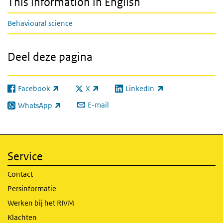
This information in English
Behavioural science
Deel deze pagina
Facebook
X
LinkedIn
(externe link)
(externe link)
(externe link)
E-mail
WhatsApp
(externe link)
Service
Contact
Persinformatie
Werken bij het RIVM
Klachten