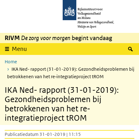
Overslaan en naar de inhoud gaan
Direct naar de hoofdnavigatie
Rijksinstituut voor
Volksgezondheid
en Milieu
Ministerie van Volksgezondheid,
Welzijn en Sport
RIVM
De zorg voor morgen
begint vandaag
Z
Menu
Home
IKA Ned- rapport (31-01-2019): Gezondheidsproblemen bij
betrokkenen van het re‐integratieproject tROM
IKA Ned- rapport (31-01-2019):
Gezondheidsproblemen bij
betrokkenen van het re‐
integratieproject tROM
Publicatiedatum 31-01-2019 | 11:15