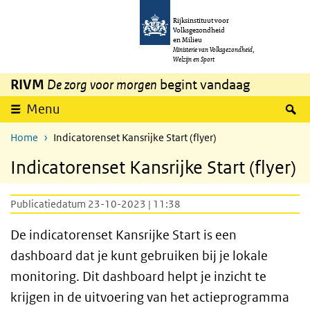
Overslaan en naar de inhoud gaan
Direct naar de hoofdnavigatie
Rijksinstituut voor
Volksgezondheid
en Milieu
Ministerie van Volksgezondheid,
Welzijn en Sport
RIVM
De zorg voor morgen
begint vandaag
Z
Menu
Home
Indicatorenset Kansrijke Start (flyer)
Indicatorenset Kansrijke Start (flyer)
Publicatiedatum 23-10-2023 | 11:38
De indicatorenset Kansrijke Start is een
dashboard dat je kunt gebruiken bij je lokale
monitoring. Dit dashboard helpt je inzicht te
krijgen in de uitvoering van het actieprogramma